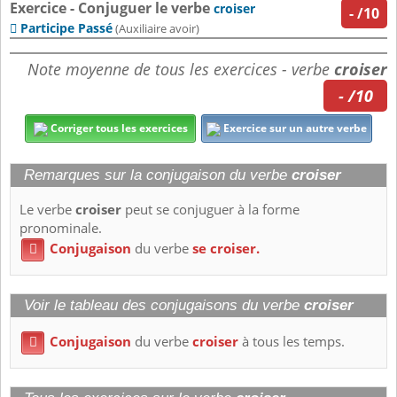
Exercice - Conjuguer le verbe
croiser
-
/10
Participe Passé

(Auxiliaire avoir)
Note moyenne de tous les exercices - verbe
croiser
- /10
Corriger tous les exercices
Exercice sur un autre verbe
Remarques sur la conjugaison du verbe
croiser
Le verbe
croiser
peut se conjuguer à la forme
pronominale.
Conjugaison
du verbe
se croiser.

Voir le tableau des conjugaisons du verbe
croiser
Conjugaison
du verbe
croiser
à tous les temps.
