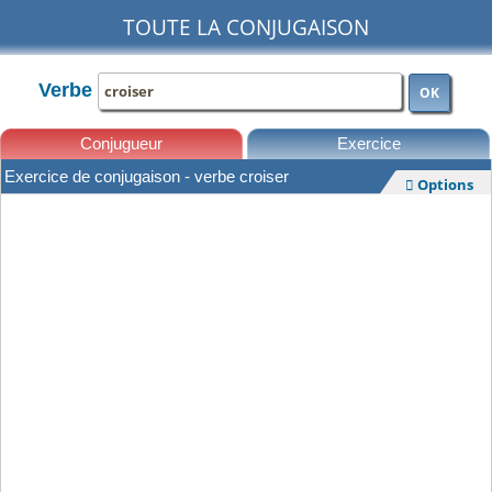
TOUTE LA CONJUGAISON
Verbe
OK
Conjugueur
Exercice
Exercice de conjugaison - verbe croiser
Options

Leçons