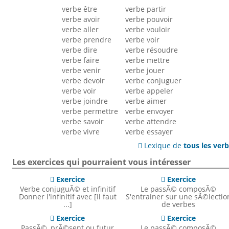
verbe être
verbe partir
verbe avoir
verbe pouvoir
verbe aller
verbe vouloir
verbe prendre
verbe voir
verbe dire
verbe résoudre
verbe faire
verbe mettre
verbe venir
verbe jouer
verbe devoir
verbe conjuguer
verbe voir
verbe appeler
verbe joindre
verbe aimer
verbe permettre
verbe envoyer
verbe savoir
verbe attendre
verbe vivre
verbe essayer
Lexique de
tous les ver

Les exercices qui pourraient vous intéresser
Exercice
Exercice


Verbe conjuguÃ© et infinitif
Le passÃ© composÃ©
Donner l'infinitif avec [Il faut
S'entrainer sur une sÃ©lectio
...]
de verbes
Exercice
Exercice


PassÃ©, prÃ©sent ou futur
Le passÃ© composÃ©