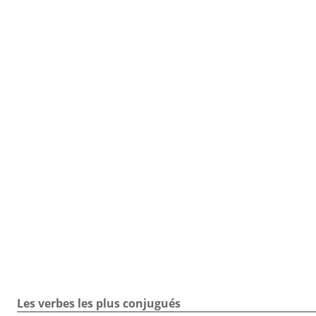
TOUTE LA CONJUGAISON
Toute la conjugaison / Verbe diminuer / Exercice / Indicati
Les verbes les plus conjugués