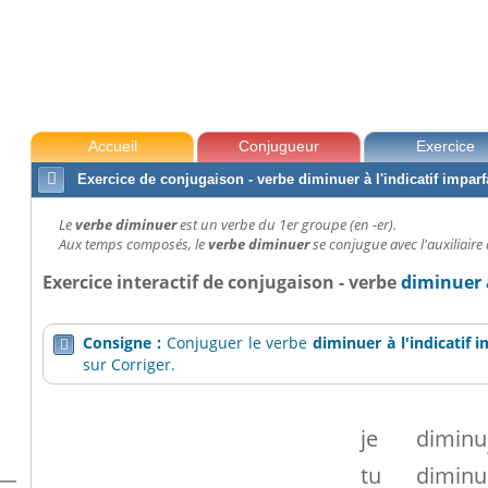
f imparfait
Accueil
Conjugueur
Exercice

Exercice de conjugaison - verbe diminuer à l'indicatif imparf
Le
verbe diminuer
est un verbe du 1er groupe (en -er).
Aux temps composés, le
verbe diminuer
se conjugue avec l'auxiliaire 
Exercice interactif de conjugaison - verbe
diminuer à
Consigne :
Conjuguer le verbe
diminuer
à l'indicatif 

sur Corriger.
je
diminu
tu
diminu