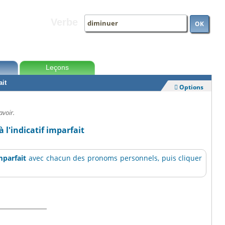
Verbe
OK
Leçons
ait
Options

avoir.
 l'indicatif imparfait
imparfait
avec chacun des pronoms personnels, puis cliquer