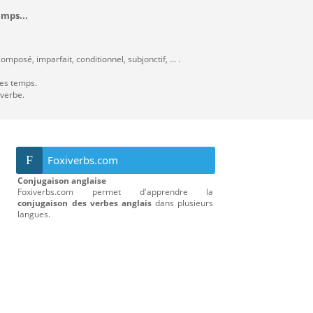
emps...
mposé, imparfait, conditionnel, subjonctif, ... .
les temps.
 verbe.
F
Foxiverbs.com
Conjugaison anglaise
Foxiverbs.com permet d'apprendre la
conjugaison des verbes anglais
dans plusieurs
langues.