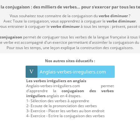
la conjugaison : des milliers de verbes... pour s'exercer par tous les t
Vous souhaitez tout connaitre de la conjugaison du
verbe diminuer
?
Avec Toute la conjugaison, vous apprendrez à conjuguer le
verbe diminuer
.
vous entrainer à conjuguer le
verbe diminuer
à tous les temps : présent, passé co
 conjugaison
permet de conjuguer tous les verbes de la langue française à tous 
 verbe est accompagné d'un exercice permettant d'assimiler la conjugaison du
Pour tous les temps, une leçon explique la construction des conjugaisons.
Nos autres sites éducatifs :
V
Anglais-verbes-irreguliers.com
Les verbes irréguliers en anglais
Anglais-verbes-irréguliers.com permet
d'apprendre la
conjugaison des verbes
irréguliers
anglais en 4 étapes.
1- Sélection des verbes à apprendre
2- Ecoute de la prononciation des verbes
3- Exercice - Placer les verbes au bon endroit
4- Exercice - Ecrire la conjugaison des verbes