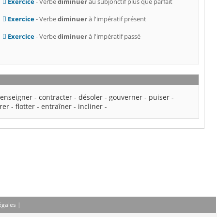
Exercice
- Verbe
diminuer
au subjonctif plus que parfait
Exercice
- Verbe
diminuer
à l'impératif présent
Exercice
- Verbe
diminuer
à l'impératif passé
-
enseigner
-
contracter
-
désoler
-
gouverner
-
puiser
-
rer
-
flotter
-
entraîner
-
incliner
-
égales
|