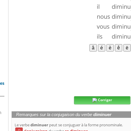
il
diminu
nous
diminu
vous
diminu
ils
diminu
bes
Corriger
n
Remarques sur la conjugaison du verbe
diminuer
Le verbe
diminuer
peut se conjuguer à la forme pronominale.
Conjugaison
du verbe
se diminuer.