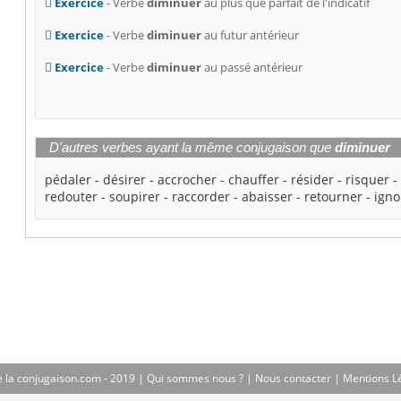
Exercice
- Verbe
diminuer
au plus que parfait de l'indicatif
Exercice
- Verbe
diminuer
au futur antérieur
Exercice
- Verbe
diminuer
au passé antérieur
D'autres verbes ayant la même conjugaison que
diminuer
pédaler
-
désirer
-
accrocher
-
chauffer
-
résider
-
risquer
redouter
-
soupirer
-
raccorder
-
abaisser
-
retourner
-
igno
 la conjugaison.com - 2019 |
Qui sommes nous ?
|
Nous contacter
|
Mentions L