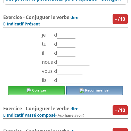
Exercice - Conjuguer le verbe
dire
-
/10
Indicatif Présent

je
d
tu
d
il
d
nous
d
vous
d
ils
d
Corriger
Recommencer
Exercice - Conjuguer le verbe
dire
-
/10
Indicatif Passé composé

(Auxiliaire avoir)