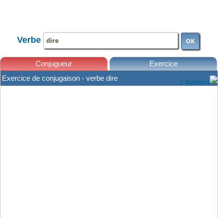
TOUTE LA CONJUGAISON
Verbe
OK
Conjugueur
Exercice
Exercice de conjugaison - verbe dire
Options

Leçons