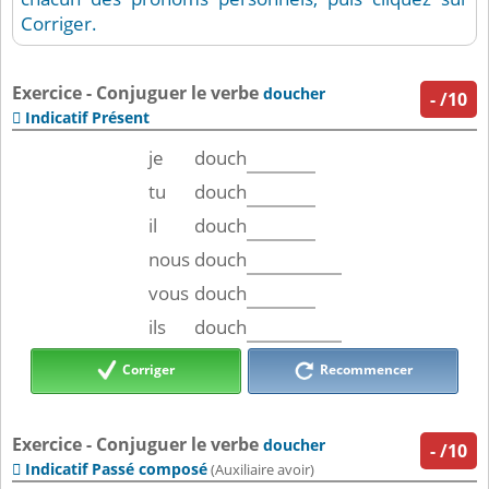
Corriger.
Exercice - Conjuguer le verbe
doucher
-
/10
Indicatif Présent

je
douch
tu
douch
il
douch
nous
douch
vous
douch
ils
douch
Corriger
Recommencer
Exercice - Conjuguer le verbe
doucher
-
/10
Indicatif Passé composé

(Auxiliaire avoir)