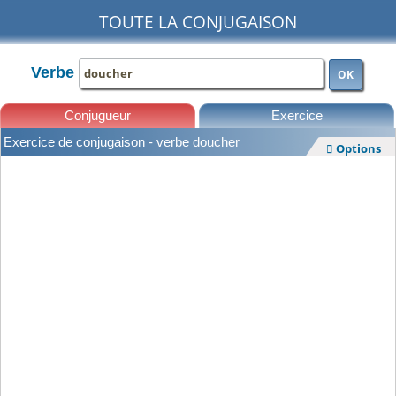
TOUTE LA CONJUGAISON
Verbe
OK
Conjugueur
Exercice
Exercice de conjugaison - verbe doucher
Options

Leçons