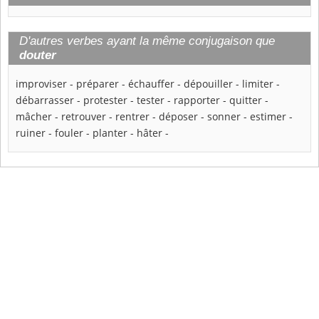
D'autres verbes ayant la même conjugaison que
douter
improviser
-
préparer
-
échauffer
-
dépouiller
-
limiter
-
débarrasser
-
protester
-
tester
-
rapporter
-
quitter
-
mâcher
-
retrouver
-
rentrer
-
déposer
-
sonner
-
estimer
-
ruiner
-
fouler
-
planter
-
hâter
-