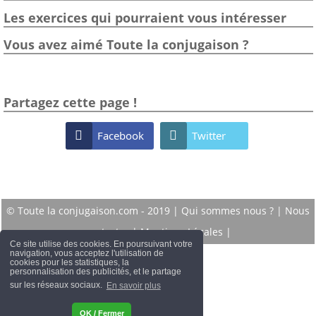
Les exercices qui pourraient vous intéresser
Vous avez aimé Toute la conjugaison ?
Partagez cette page !

Facebook

Twitter
© Toute la conjugaison.com - 2019 |
Qui sommes nous ?
|
Nous
contacter
|
Mentions Légales
|
Ce site utilise des cookies. En poursuivant votre
navigation, vous acceptez l'utilisation de
cookies pour les statistiques, la
personnalisation des publicités, et le partage
sur les réseaux sociaux.
En savoir plus
OK / Fermer