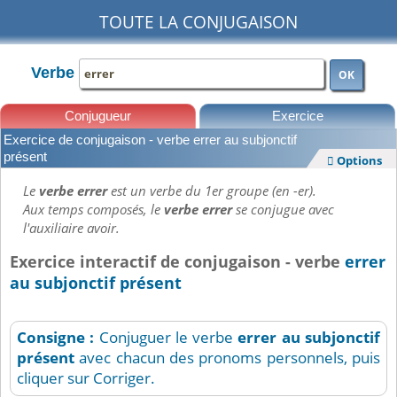
TOUTE LA CONJUGAISON
Verbe
OK
Conjugueur
Exercice
Exercice de conjugaison - verbe errer au subjonctif
Leçons
présent
Options

Le
verbe errer
est un verbe du 1er groupe (en -er).
Aux temps composés, le
verbe errer
se conjugue avec
l'auxiliaire avoir.
Exercice interactif de conjugaison - verbe
errer
au subjonctif présent
Consigne :
Conjuguer le verbe
errer
au subjonctif
présent
avec chacun des pronoms personnels, puis
cliquer sur Corriger.