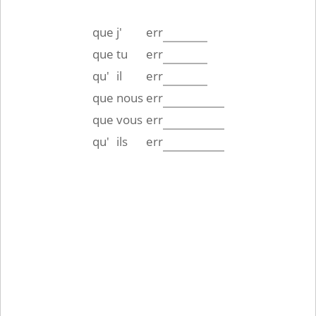
que
j'
err
que
tu
err
qu'
il
err
que
nous
err
que
vous
err
qu'
ils
err