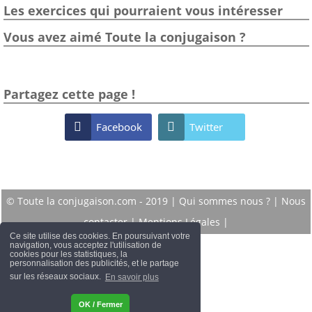
Les exercices qui pourraient vous intéresser
Vous avez aimé Toute la conjugaison ?
Partagez cette page !

Facebook

Twitter
© Toute la conjugaison.com - 2019 |
Qui sommes nous ?
|
Nous
contacter
|
Mentions Légales
|
Ce site utilise des cookies. En poursuivant votre
navigation, vous acceptez l'utilisation de
cookies pour les statistiques, la
personnalisation des publicités, et le partage
sur les réseaux sociaux.
En savoir plus
OK / Fermer