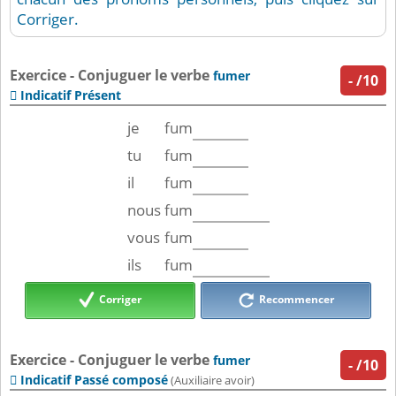
Corriger.
Exercice - Conjuguer le verbe
fumer
-
/10
Indicatif Présent

je
fum
tu
fum
il
fum
nous
fum
vous
fum
ils
fum
Corriger
Recommencer
Exercice - Conjuguer le verbe
fumer
-
/10
Indicatif Passé composé

(Auxiliaire avoir)