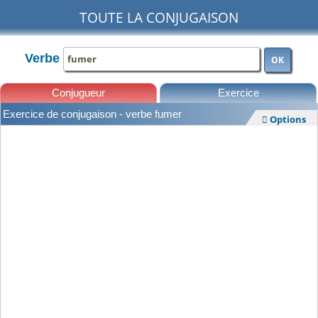
TOUTE LA CONJUGAISON
Verbe
OK
Conjugueur
Exercice
Exercice de conjugaison - verbe fumer
Options

Leçons