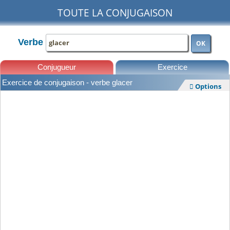
TOUTE LA CONJUGAISON
Verbe
OK
Conjugueur
Exercice
Exercice de conjugaison - verbe glacer
Options

Leçons