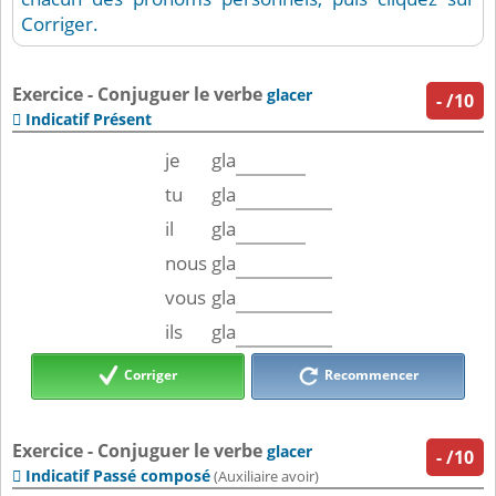
Corriger.
Exercice - Conjuguer le verbe
glacer
-
/10
Indicatif Présent

je
gla
tu
gla
il
gla
nous
gla
vous
gla
ils
gla
Corriger
Recommencer
Exercice - Conjuguer le verbe
glacer
-
/10
Indicatif Passé composé

(Auxiliaire avoir)