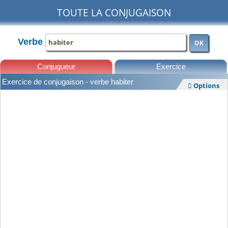
TOUTE LA CONJUGAISON
Verbe
OK
Conjugueur
Exercice
Exercice de conjugaison - verbe habiter
Options

Leçons