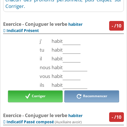
Corriger.
Exercice - Conjuguer le verbe
habiter
-
/10
Indicatif Présent

j'
habit
tu
habit
il
habit
nous
habit
vous
habit
ils
habit
Corriger
Recommencer
Exercice - Conjuguer le verbe
habiter
-
/10
Indicatif Passé composé

(Auxiliaire avoir)