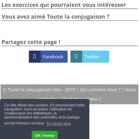
Les exercices qui pourraient vous intéresser
Vous avez aimé Toute la conjugaison ?
Partagez cette page !

Facebook

Twitter
© Toute la conjugaison.com - 2019 |
Qui sommes nous ?
|
Nous
contacter
|
Mentions Légales
|
Ce site utilise des cookies. En poursuivant votre
navigation, vous acceptez l'utilisation de
cookies pour les statistiques, la
personnalisation des publicités, et le partage
sur les réseaux sociaux.
En savoir plus
OK / Fermer