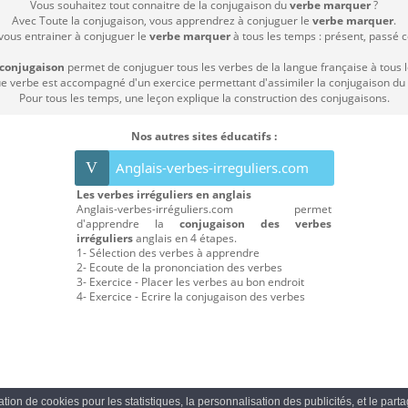
Vous souhaitez tout connaitre de la conjugaison du
verbe marquer
?
Avec Toute la conjugaison, vous apprendrez à conjuguer le
verbe marquer
.
 vous entrainer à conjuguer le
verbe marquer
à tous les temps : présent, passé co
 conjugaison
permet de conjuguer tous les verbes de la langue française à tous 
 verbe est accompagné d'un exercice permettant d'assimiler la conjugaison du
Pour tous les temps, une leçon explique la construction des conjugaisons.
Nos autres sites éducatifs :
V
Anglais-verbes-irreguliers.com
Les verbes irréguliers en anglais
Anglais-verbes-irréguliers.com permet
d'apprendre la
conjugaison des verbes
irréguliers
anglais en 4 étapes.
1- Sélection des verbes à apprendre
2- Ecoute de la prononciation des verbes
3- Exercice - Placer les verbes au bon endroit
4- Exercice - Ecrire la conjugaison des verbes
sation de cookies pour les statistiques, la personnalisation des publicités, et le par