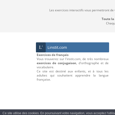
Les exercices interactifs vous permettront de
Toute la
Chaque
L'
Linstit.com
Exercices de français
Vous trouverez sur l'instit.com, de très nombreux
exercices de conjugaison
, d'orthographe et de
vocabulaire.
Ce site est destiné aux enfants, et à tous les
adultes qui souhaitent apprendre la langue
française.
Ce site utilise des cookies. En poursuivant votre navigation, vous acceptez l'utili