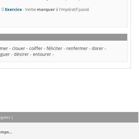
Exercice
- Verbe
marquer
à l'impératif passé
rmer
-
clouer
-
coiffer
-
féliciter
-
renfermer
-
dorer
-
iguer
-
désirer
-
entourer
-
égales
|
emps...