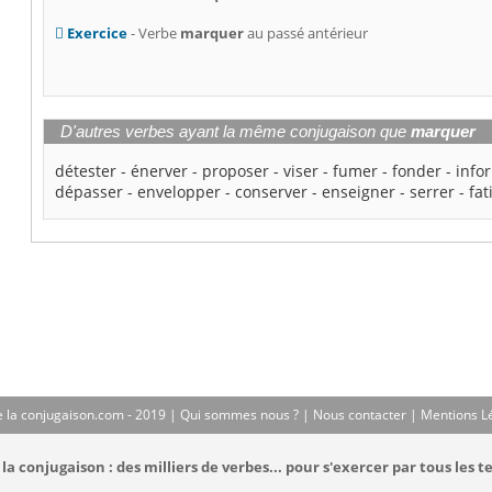
Exercice
- Verbe
marquer
au passé antérieur
D'autres verbes ayant la même conjugaison que
marquer
détester
-
énerver
-
proposer
-
viser
-
fumer
-
fonder
-
info
dépasser
-
envelopper
-
conserver
-
enseigner
-
serrer
-
fat
 la conjugaison.com - 2019 |
Qui sommes nous ?
|
Nous contacter
|
Mentions L
la conjugaison : des milliers de verbes... pour s'exercer par tous les t