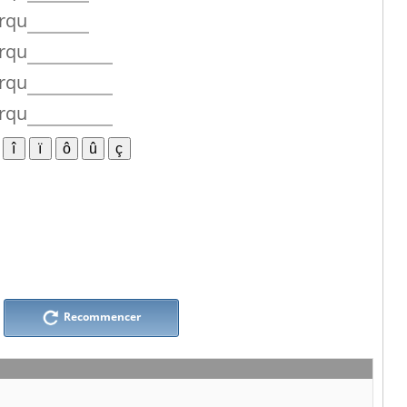
rqu
rqu
rqu
rqu
Recommencer