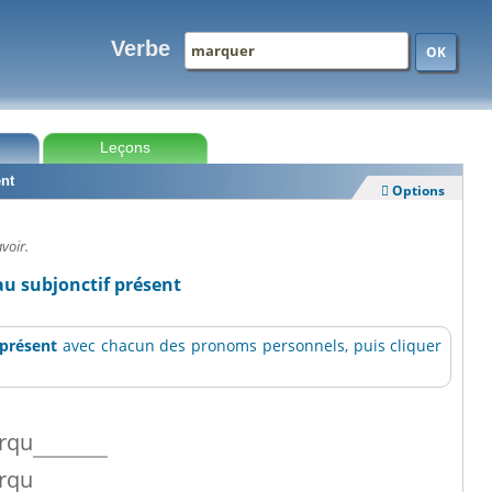
Verbe
OK
Leçons
ent
Options

voir.
u subjonctif présent
 présent
avec chacun des pronoms personnels, puis cliquer
rqu
rqu