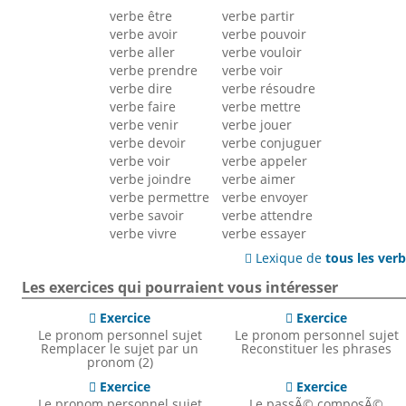
verbe être
verbe partir
verbe avoir
verbe pouvoir
verbe aller
verbe vouloir
verbe prendre
verbe voir
verbe dire
verbe résoudre
verbe faire
verbe mettre
verbe venir
verbe jouer
verbe devoir
verbe conjuguer
verbe voir
verbe appeler
verbe joindre
verbe aimer
verbe permettre
verbe envoyer
verbe savoir
verbe attendre
verbe vivre
verbe essayer
Lexique de
tous les ver

Les exercices qui pourraient vous intéresser
Exercice
Exercice


Le pronom personnel sujet
Le pronom personnel sujet
Remplacer le sujet par un
Reconstituer les phrases
pronom (2)
Exercice
Exercice


Le pronom personnel sujet
Le passÃ© composÃ©