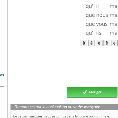
qu'
il
ma
que
nous
ma
que
vous
ma
qu'
ils
ma
bes
Corriger
Remarques sur la conjugaison du verbe
marquer
Le verbe
marquer
peut se conjuguer à la forme pronominale.