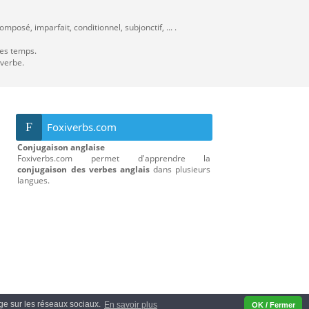
mposé, imparfait, conditionnel, subjonctif, ... .
les temps.
 verbe.
F
Foxiverbs.com
Conjugaison anglaise
Foxiverbs.com permet d'apprendre la
conjugaison des verbes anglais
dans plusieurs
langues.
tage sur les réseaux sociaux.
En savoir plus
OK / Fermer