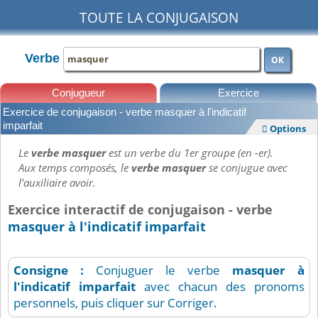
TOUTE LA CONJUGAISON
Verbe
OK
Conjugueur
Exercice
Exercice de conjugaison - verbe masquer à l'indicatif
Leçons
imparfait
Options

Le
verbe masquer
est un verbe du 1er groupe (en -er).
Aux temps composés, le
verbe masquer
se conjugue avec
l'auxiliaire avoir.
Exercice interactif de conjugaison - verbe
masquer à l'indicatif imparfait
Consigne :
Conjuguer le verbe
masquer
à
l'indicatif imparfait
avec chacun des pronoms
personnels, puis cliquer sur Corriger.