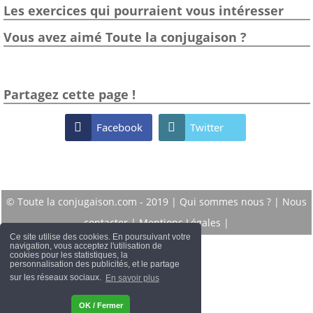
Les exercices qui pourraient vous intéresser
Vous avez aimé Toute la conjugaison ?
Partagez cette page !

Facebook

Twitter
© Toute la conjugaison.com - 2019 |
Qui sommes nous ?
|
Nous
contacter
|
Mentions Légales
|
Ce site utilise des cookies. En poursuivant votre
navigation, vous acceptez l'utilisation de
cookies pour les statistiques, la
personnalisation des publicités, et le partage
sur les réseaux sociaux.
En savoir plus
OK / Fermer