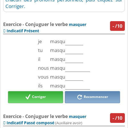
Corriger.
Exercice - Conjuguer le verbe
masquer
-
/10
Indicatif Présent

je
masqu
tu
masqu
il
masqu
nous
masqu
vous
masqu
ils
masqu
Corriger
Recommencer
Exercice - Conjuguer le verbe
masquer
-
/10
Indicatif Passé composé

(Auxiliaire avoir)