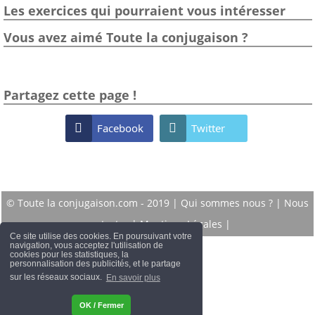
Les exercices qui pourraient vous intéresser
Vous avez aimé Toute la conjugaison ?
Partagez cette page !

Facebook

Twitter
© Toute la conjugaison.com - 2019 |
Qui sommes nous ?
|
Nous
contacter
|
Mentions Légales
|
Ce site utilise des cookies. En poursuivant votre
navigation, vous acceptez l'utilisation de
cookies pour les statistiques, la
personnalisation des publicités, et le partage
sur les réseaux sociaux.
En savoir plus
OK / Fermer