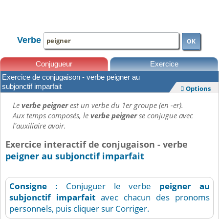
TOUTE LA CONJUGAISON
Verbe
OK
Conjugueur
Exercice
Exercice de conjugaison - verbe peigner au
Leçons
subjonctif imparfait
Options

Le
verbe peigner
est un verbe du 1er groupe (en -er).
Aux temps composés, le
verbe peigner
se conjugue avec
l'auxiliaire avoir.
Exercice interactif de conjugaison - verbe
peigner au subjonctif imparfait
Consigne :
Conjuguer le verbe
peigner
au
subjonctif imparfait
avec chacun des pronoms
personnels, puis cliquer sur Corriger.