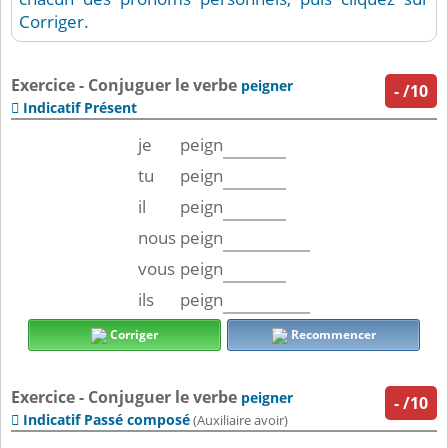
Corriger.
Exercice - Conjuguer le verbe
peigner
-
/10
Indicatif Présent

je
peign
tu
peign
il
peign
nous
peign
vous
peign
ils
peign
Corriger
Recommencer
Exercice - Conjuguer le verbe
peigner
-
/10
Indicatif Passé composé

(Auxiliaire avoir)