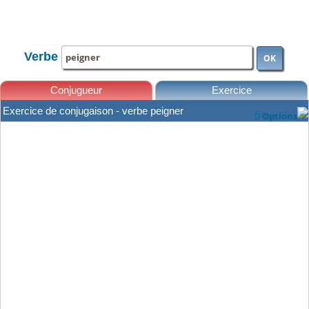
TOUTE LA CONJUGAISON
Verbe
OK
Conjugueur
Exercice
Exercice de conjugaison - verbe peigner
Options

Leçons