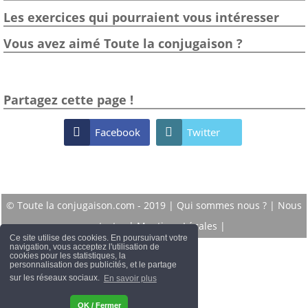
Les exercices qui pourraient vous intéresser
Vous avez aimé Toute la conjugaison ?
Partagez cette page !

Facebook

Twitter
© Toute la conjugaison.com - 2019 |
Qui sommes nous ?
|
Nous
contacter
|
Mentions Légales
|
Ce site utilise des cookies. En poursuivant votre
navigation, vous acceptez l'utilisation de
cookies pour les statistiques, la
personnalisation des publicités, et le partage
sur les réseaux sociaux.
En savoir plus
OK / Fermer