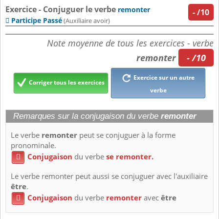
Exercice - Conjuguer le verbe
remonter
-
/10
Participe Passé

(Auxiliaire avoir)
Note moyenne de tous les exercices - verbe
remonter
- /10
Exercice sur un autre
Corriger tous les exercices
verbe
Remarques sur la conjugaison du verbe
remonter
Le verbe
remonter
peut se conjuguer à la forme
pronominale.
Conjugaison
du verbe
se remonter.

Le verbe remonter peut aussi se conjuguer avec l'auxiliaire
être
.
Conjugaison
du verbe
remonter
avec
être
