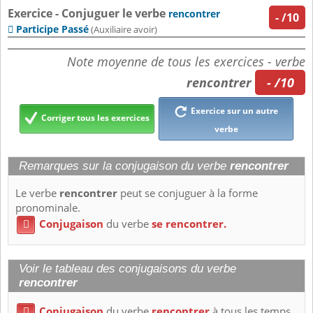
Exercice - Conjuguer le verbe
rencontrer
-
/10
Participe Passé

(Auxiliaire avoir)
Note moyenne de tous les exercices - verbe
rencontrer
- /10
Exercice sur un autre
Corriger tous les exercices
verbe
Remarques sur la conjugaison du verbe
rencontrer
Le verbe
rencontrer
peut se conjuguer à la forme
pronominale.
Conjugaison
du verbe
se rencontrer.

Voir le tableau des conjugaisons du verbe
rencontrer
Conjugaison
du verbe
rencontrer
à tous les temps.
