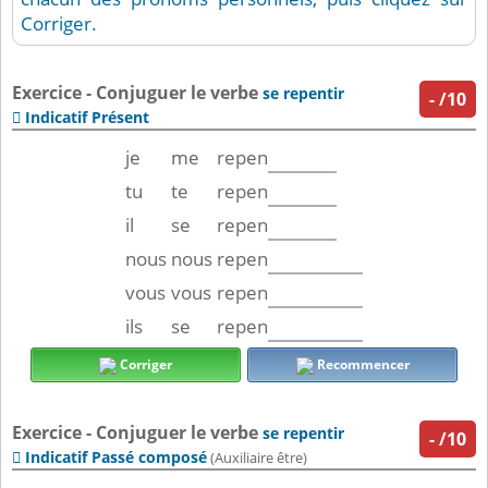
Corriger.
Exercice - Conjuguer le verbe
se repentir
-
/10
Indicatif Présent

je
me
repen
tu
te
repen
il
se
repen
nous
nous
repen
vous
vous
repen
ils
se
repen
Corriger
Recommencer
Exercice - Conjuguer le verbe
se repentir
-
/10
Indicatif Passé composé

(Auxiliaire être)