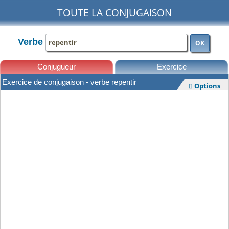
TOUTE LA CONJUGAISON
Verbe
OK
Conjugueur
Exercice
Exercice de conjugaison - verbe repentir
Options

Leçons