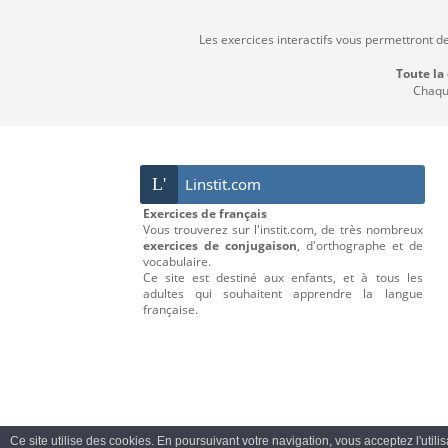
Les exercices interactifs vous permettront d
Toute la
Chaque
L'
Linstit.com
Exercices de français
Vous trouverez sur l'instit.com, de très nombreux
exercices de conjugaison
, d'orthographe et de
vocabulaire.
Ce site est destiné aux enfants, et à tous les
adultes qui souhaitent apprendre la langue
française.
Ce site utilise des cookies. En poursuivant votre navigation, vous acceptez l'utili