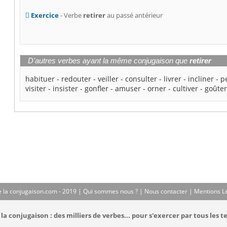
Exercice
- Verbe
retirer
au passé antérieur
D'autres verbes ayant la même conjugaison que
retirer
habituer
-
redouter
-
veiller
-
consulter
-
livrer
-
incliner
-
p
visiter
-
insister
-
gonfler
-
amuser
-
orner
-
cultiver
-
goûte
 la conjugaison.com - 2019 |
Qui sommes nous ?
|
Nous contacter
|
Mentions L
la conjugaison : des milliers de verbes... pour s'exercer par tous les t