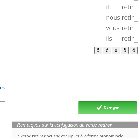
il
retir
nous
retir
vous
retir
ils
retir
bes
Corriger
Remarques sur la conjugaison du verbe
retirer
Le verbe
retirer
peut se conjuguer à la forme pronominale.