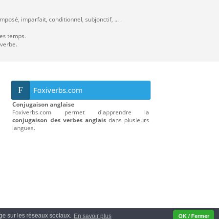
osé, imparfait, conditionnel, subjonctif, ... .
les temps.
 verbe.
F
Foxiverbs.com
Conjugaison anglaise
Foxiverbs.com permet d'apprendre la
conjugaison des verbes anglais
dans plusieurs
langues.
tage sur les réseaux sociaux.
En savoir plus
OK / Fermer