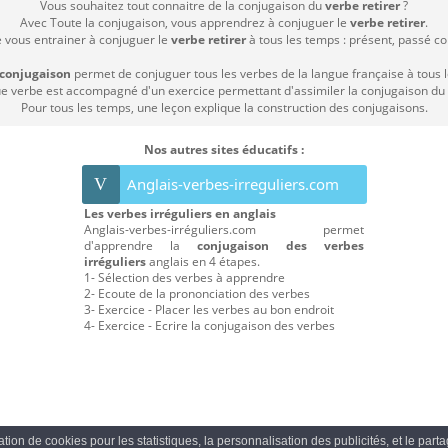
Vous souhaitez tout connaitre de la conjugaison du
verbe retirer
?
Avec Toute la conjugaison, vous apprendrez à conjuguer le
verbe retirer
.
e vous entrainer à conjuguer le
verbe retirer
à tous les temps : présent, passé comp
 conjugaison
permet de conjuguer tous les verbes de la langue française à tous 
 verbe est accompagné d'un exercice permettant d'assimiler la conjugaison du
Pour tous les temps, une leçon explique la construction des conjugaisons.
Nos autres sites éducatifs :
V
Anglais-verbes-irreguliers.com
Les verbes irréguliers en anglais
Anglais-verbes-irréguliers.com permet
d'apprendre la
conjugaison des verbes
irréguliers
anglais en 4 étapes.
1- Sélection des verbes à apprendre
2- Ecoute de la prononciation des verbes
3- Exercice - Placer les verbes au bon endroit
4- Exercice - Ecrire la conjugaison des verbes
sation de cookies pour les statistiques, la personnalisation des publicités, et le par