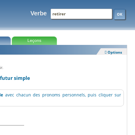
Verbe
OK
Leçons
Options

ir.
 futur simple
le
avec chacun des pronoms personnels, puis cliquer sur