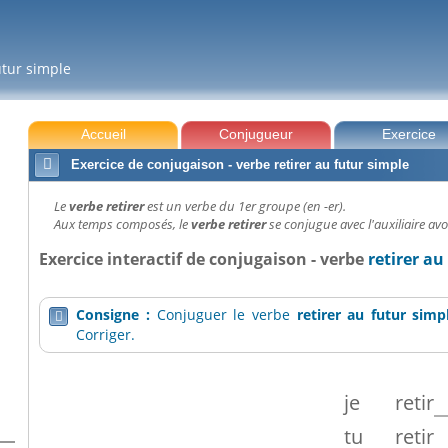
futur simple
Accueil
Conjugueur
Exercice

Exercice de conjugaison - verbe retirer au futur simple
Le
verbe retirer
est un verbe du 1er groupe (en -er).
Aux temps composés, le
verbe retirer
se conjugue avec l'auxiliaire avo
Exercice interactif de conjugaison - verbe
retirer au
Consigne :
Conjuguer le verbe
retirer
au futur simp

Corriger.
je
retir
tu
retir