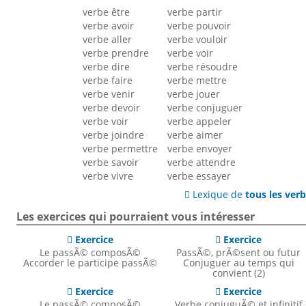
verbe être
verbe partir
verbe avoir
verbe pouvoir
verbe aller
verbe vouloir
verbe prendre
verbe voir
verbe dire
verbe résoudre
verbe faire
verbe mettre
verbe venir
verbe jouer
verbe devoir
verbe conjuguer
verbe voir
verbe appeler
verbe joindre
verbe aimer
verbe permettre
verbe envoyer
verbe savoir
verbe attendre
verbe vivre
verbe essayer
Lexique de
tous les ver

Les exercices qui pourraient vous intéresser
Exercice
Exercice


Le passÃ© composÃ©
PassÃ©, prÃ©sent ou futur
Accorder le participe passÃ©
Conjuguer au temps qui
convient (2)
Exercice
Exercice


Le passÃ© composÃ©
Verbe conjuguÃ© et infinitif