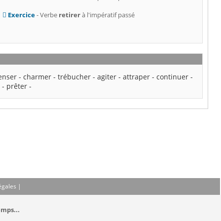
Exercice
- Verbe
retirer
à l'impératif passé
enser
-
charmer
-
trébucher
-
agiter
-
attraper
-
continuer
-
r
-
prêter
-
égales
|
emps...