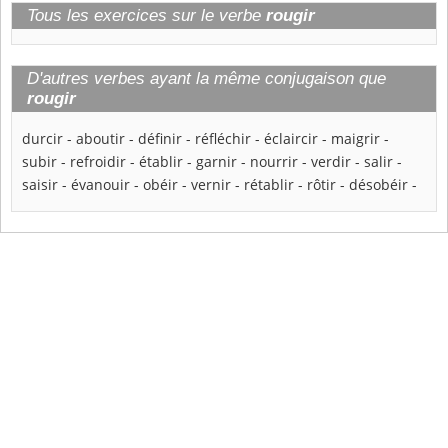
Tous les exercices sur le verbe
rougir
D'autres verbes ayant la même conjugaison que
rougir
durcir
-
aboutir
-
définir
-
réfléchir
-
éclaircir
-
maigrir
-
subir
-
refroidir
-
établir
-
garnir
-
nourrir
-
verdir
-
salir
-
saisir
-
évanouir
-
obéir
-
vernir
-
rétablir
-
rôtir
-
désobéir
-