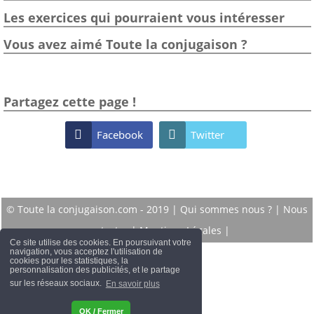
Les exercices qui pourraient vous intéresser
Vous avez aimé Toute la conjugaison ?
Partagez cette page !

Facebook

Twitter
© Toute la conjugaison.com - 2019 |
Qui sommes nous ?
|
Nous
contacter
|
Mentions Légales
|
Ce site utilise des cookies. En poursuivant votre
navigation, vous acceptez l'utilisation de
cookies pour les statistiques, la
personnalisation des publicités, et le partage
sur les réseaux sociaux.
En savoir plus
OK / Fermer