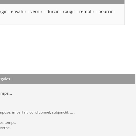
rgir
-
envahir
-
vernir
-
durcir
-
rougir
-
remplir
-
pourrir
-
égales
|
emps...
osé, imparfait, conditionnel, subjonctif, ... .
les temps.
 verbe.