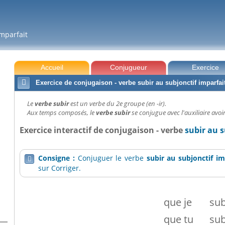
imparfait
Accueil
Conjugueur
Exercice

Exercice de conjugaison - verbe subir au subjonctif imparfai
Le
verbe subir
est un verbe du 2e groupe (en -ir).
Aux temps composés, le
verbe subir
se conjugue avec l'auxiliaire avoir
Exercice interactif de conjugaison - verbe
subir au 
Consigne :
Conjuguer le verbe
subir
au subjonctif im

sur Corriger.
que
je
su
que
tu
su