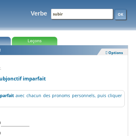
Verbe
OK
Leçons
t
Options

.
subjonctif imparfait
parfait
avec chacun des pronoms personnels, puis cliquer
b
b