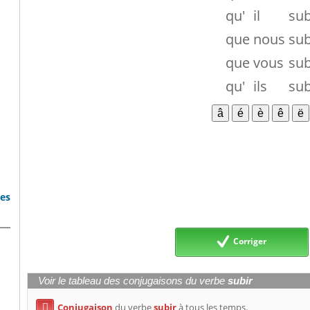
qu'
il
su
que
nous
su
que
vous
su
qu'
ils
su
bes
Corriger
Voir le tableau des conjugaisons du verbe
subir
Conjugaison
du verbe
subir
à tous les temps.
