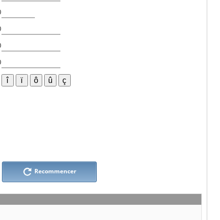
b
b
b
b
Recommencer