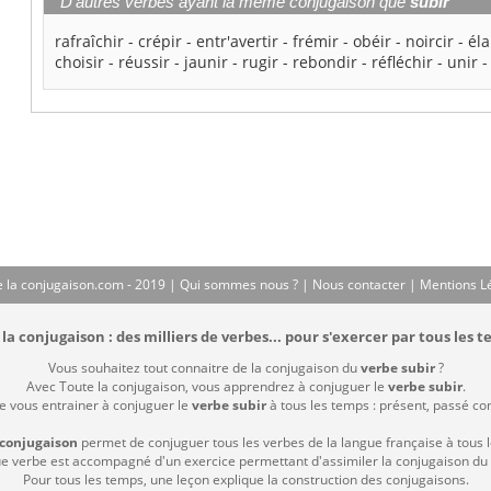
D'autres verbes ayant la même conjugaison que
subir
rafraîchir
-
crépir
-
entr'avertir
-
frémir
-
obéir
-
noircir
-
éla
choisir
-
réussir
-
jaunir
-
rugir
-
rebondir
-
réfléchir
-
unir
-
 la conjugaison.com - 2019 |
Qui sommes nous ?
|
Nous contacter
|
Mentions L
la conjugaison : des milliers de verbes... pour s'exercer par tous les t
Vous souhaitez tout connaitre de la conjugaison du
verbe subir
?
Avec Toute la conjugaison, vous apprendrez à conjuguer le
verbe subir
.
de vous entrainer à conjuguer le
verbe subir
à tous les temps : présent, passé comp
 conjugaison
permet de conjuguer tous les verbes de la langue française à tous 
 verbe est accompagné d'un exercice permettant d'assimiler la conjugaison du
Pour tous les temps, une leçon explique la construction des conjugaisons.