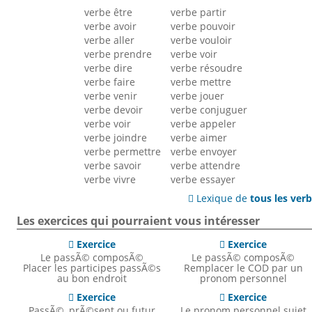
verbe être
verbe partir
verbe avoir
verbe pouvoir
verbe aller
verbe vouloir
verbe prendre
verbe voir
verbe dire
verbe résoudre
verbe faire
verbe mettre
verbe venir
verbe jouer
verbe devoir
verbe conjuguer
verbe voir
verbe appeler
verbe joindre
verbe aimer
verbe permettre
verbe envoyer
verbe savoir
verbe attendre
verbe vivre
verbe essayer
Lexique de
tous les ver

Les exercices qui pourraient vous intéresser
Exercice
Exercice


Le passÃ© composÃ©
Le passÃ© composÃ©
Placer les participes passÃ©s
Remplacer le COD par un
au bon endroit
pronom personnel
Exercice
Exercice


PassÃ©, prÃ©sent ou futur
Le pronom personnel sujet