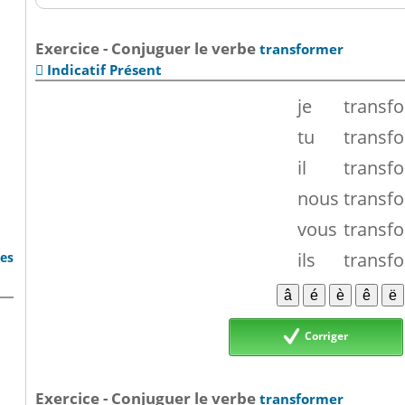
Exercice - Conjuguer le verbe
transformer
Indicatif Présent

je
transf
tu
transf
il
transf
nous
transf
vous
transf
ils
transf
bes
Corriger
Exercice - Conjuguer le verbe
transformer