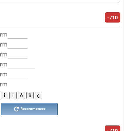
-
/10
orm
orm
orm
orm
orm
orm
Recommencer
-
/10