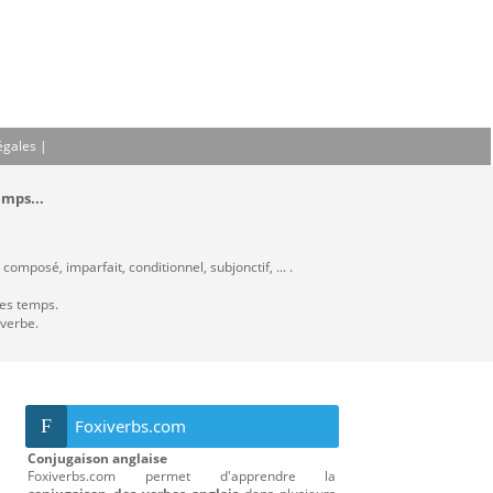
égales
|
emps...
composé, imparfait, conditionnel, subjonctif, ... .
les temps.
 verbe.
F
Foxiverbs.com
Conjugaison anglaise
Foxiverbs.com permet d'apprendre la