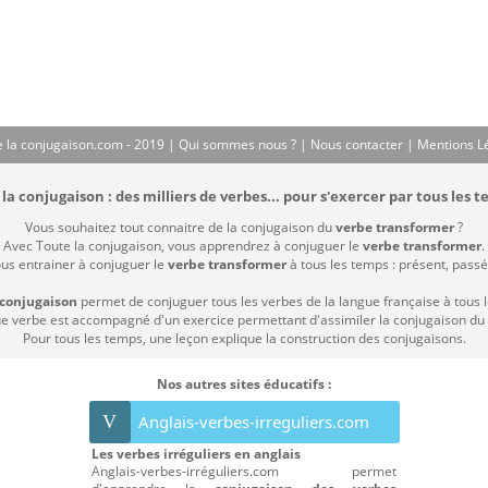
 la conjugaison.com - 2019 |
Qui sommes nous ?
|
Nous contacter
|
Mentions L
la conjugaison : des milliers de verbes... pour s'exercer par tous les t
Vous souhaitez tout connaitre de la conjugaison du
verbe transformer
?
Avec Toute la conjugaison, vous apprendrez à conjuguer le
verbe transformer
.
ous entrainer à conjuguer le
verbe transformer
à tous les temps : présent, passé 
 conjugaison
permet de conjuguer tous les verbes de la langue française à tous 
 verbe est accompagné d'un exercice permettant d'assimiler la conjugaison du
Pour tous les temps, une leçon explique la construction des conjugaisons.
Nos autres sites éducatifs :
V
Anglais-verbes-irreguliers.com
Les verbes irréguliers en anglais
Anglais-verbes-irréguliers.com permet