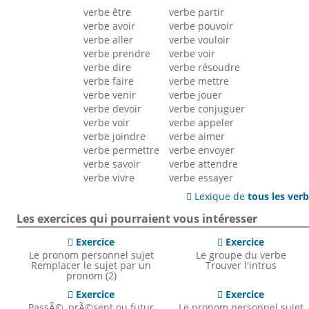
verbe être
verbe partir
verbe avoir
verbe pouvoir
verbe aller
verbe vouloir
verbe prendre
verbe voir
verbe dire
verbe résoudre
verbe faire
verbe mettre
verbe venir
verbe jouer
verbe devoir
verbe conjuguer
verbe voir
verbe appeler
verbe joindre
verbe aimer
verbe permettre
verbe envoyer
verbe savoir
verbe attendre
verbe vivre
verbe essayer
Lexique de
tous les ver

Les exercices qui pourraient vous intéresser
Exercice
Exercice


Le pronom personnel sujet
Le groupe du verbe
Remplacer le sujet par un
Trouver l'intrus
pronom (2)
Exercice
Exercice


PassÃ©, prÃ©sent ou futur
Le pronom personnel sujet