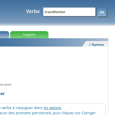
Verbe
OK
Leçons
Options

re avoir.
mer
 le verbe à conjuguer dans
les options
.
cun des pronoms personnels, puis cliquez sur Corriger.