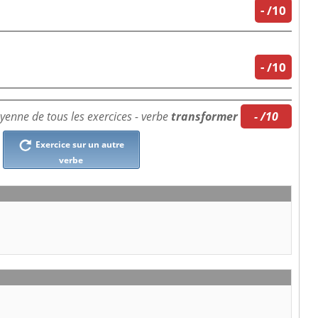
-
/10
-
/10
enne de tous les exercices - verbe
transformer
- /10
Exercice sur un autre
verbe