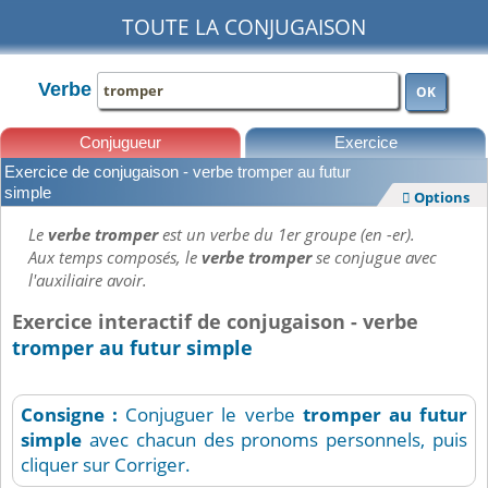
TOUTE LA CONJUGAISON
Verbe
OK
Conjugueur
Exercice
Exercice de conjugaison - verbe tromper au futur
Leçons
simple
Options

Le
verbe tromper
est un verbe du 1er groupe (en -er).
Aux temps composés, le
verbe tromper
se conjugue avec
l'auxiliaire avoir.
Exercice interactif de conjugaison - verbe
tromper au futur simple
Consigne :
Conjuguer le verbe
tromper
au futur
simple
avec chacun des pronoms personnels, puis
cliquer sur Corriger.