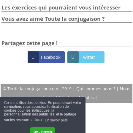
Les exercices qui pourraient vous intéresser
Vous avez aimé Toute la conjugaison ?
Partagez cette page !

Facebook

Twitter
© Toute la conjugaison.com - 2019 |
Qui sommes nous ?
|
Nous
contacter
|
Mentions Légales
|
Ce site utilise des cookies. En poursuivant votre
navigation, vous acceptez l'utilisation de
cookies pour les statistiques, la
personnalisation des publicités, et le partage
sur les réseaux sociaux.
En savoir plus
OK / Fermer