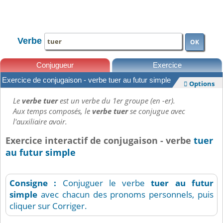
TOUTE LA CONJUGAISON
Verbe
OK
Conjugueur
Exercice
Exercice de conjugaison - verbe tuer au futur simple
Options

Leçons
Le
verbe tuer
est un verbe du 1er groupe (en -er).
Aux temps composés, le
verbe tuer
se conjugue avec
l'auxiliaire avoir.
Exercice interactif de conjugaison - verbe
tuer
au futur simple
Consigne :
Conjuguer le verbe
tuer
au futur
simple
avec chacun des pronoms personnels, puis
cliquer sur Corriger.