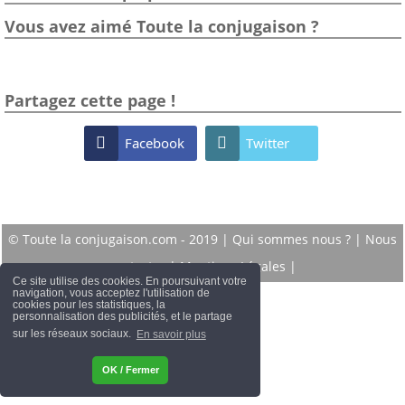
Vous avez aimé Toute la conjugaison ?
Partagez cette page !

Facebook

Twitter
© Toute la conjugaison.com - 2019 |
Qui sommes nous ?
|
Nous
contacter
|
Mentions Légales
|
Ce site utilise des cookies. En poursuivant votre
navigation, vous acceptez l'utilisation de
cookies pour les statistiques, la
personnalisation des publicités, et le partage
sur les réseaux sociaux.
En savoir plus
OK / Fermer