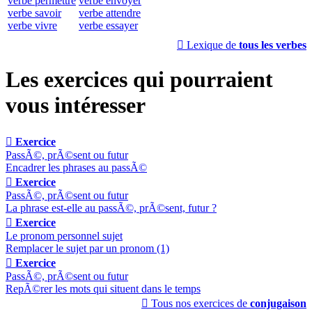
verbe permettre
verbe envoyer
verbe savoir
verbe attendre
verbe vivre
verbe essayer

Lexique de
tous les verbes
Les exercices qui pourraient
vous intéresser

Exercice
PassÃ©, prÃ©sent ou futur
Encadrer les phrases au passÃ©

Exercice
PassÃ©, prÃ©sent ou futur
La phrase est-elle au passÃ©, prÃ©sent, futur ?

Exercice
Le pronom personnel sujet
Remplacer le sujet par un pronom (1)

Exercice
PassÃ©, prÃ©sent ou futur
RepÃ©rer les mots qui situent dans le temps

Tous nos exercices de
conjugaison