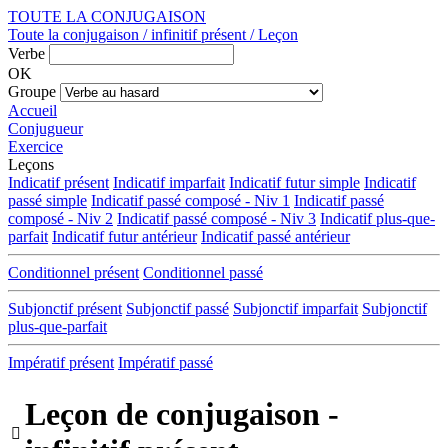
TOUTE LA CONJUGAISON
Toute la conjugaison / infinitif présent / Leçon
Verbe
OK
Groupe
Accueil
Conjugueur
Exercice
Leçons
Indicatif présent
Indicatif imparfait
Indicatif futur simple
Indicatif
passé simple
Indicatif passé composé - Niv 1
Indicatif passé
composé - Niv 2
Indicatif passé composé - Niv 3
Indicatif plus-que-
parfait
Indicatif futur antérieur
Indicatif passé antérieur
Conditionnel présent
Conditionnel passé
Subjonctif présent
Subjonctif passé
Subjonctif imparfait
Subjonctif
plus-que-parfait
Impératif présent
Impératif passé
Leçon de conjugaison -
