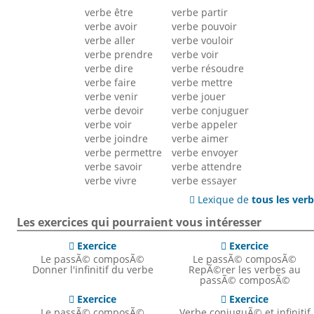
verbe être
verbe partir
verbe avoir
verbe pouvoir
verbe aller
verbe vouloir
verbe prendre
verbe voir
verbe dire
verbe résoudre
verbe faire
verbe mettre
verbe venir
verbe jouer
verbe devoir
verbe conjuguer
verbe voir
verbe appeler
verbe joindre
verbe aimer
verbe permettre
verbe envoyer
verbe savoir
verbe attendre
verbe vivre
verbe essayer
Lexique de
tous les ver

Les exercices qui pourraient vous intéresser
Exercice
Exercice


Le passÃ© composÃ©
Le passÃ© composÃ©
Donner l'infinitif du verbe
RepÃ©rer les verbes au
passÃ© composÃ©
Exercice
Exercice


Le passÃ© composÃ©
Verbe conjuguÃ© et infinitif