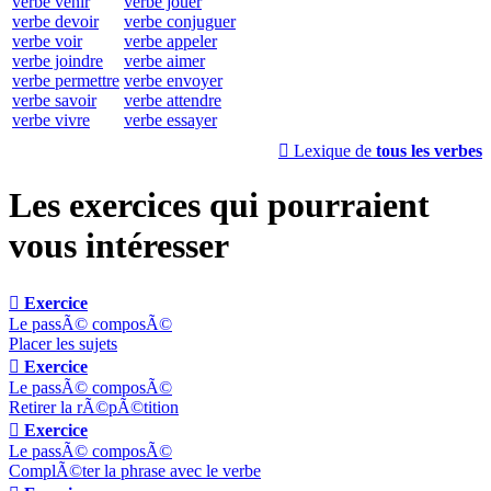
verbe venir
verbe jouer
verbe devoir
verbe conjuguer
verbe voir
verbe appeler
verbe joindre
verbe aimer
verbe permettre
verbe envoyer
verbe savoir
verbe attendre
verbe vivre
verbe essayer

Lexique de
tous les verbes
Les exercices qui pourraient
vous intéresser

Exercice
Le passÃ© composÃ©
Placer les sujets

Exercice
Le passÃ© composÃ©
Retirer la rÃ©pÃ©tition

Exercice
Le passÃ© composÃ©
ComplÃ©ter la phrase avec le verbe