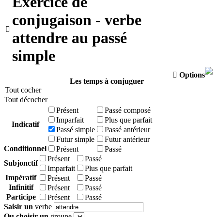
Exercice de
conjugaison - verbe

attendre au passé
simple

Options
Les temps à conjuguer
Tout cocher
Tout décocher
Présent
Passé composé
Imparfait
Plus que parfait
Indicatif
Passé simple
Passé antérieur
Futur simple
Futur antérieur
Conditionnel
Présent
Passé
Présent
Passé
Subjonctif
Imparfait
Plus que parfait
Impératif
Présent
Passé
Infinitif
Présent
Passé
Participe
Présent
Passé
Saisir un
verbe
Ou choisir un
groupe