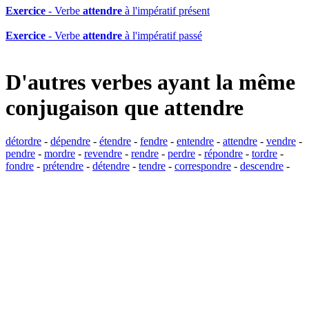
Exercice
- Verbe
attendre
à l'impératif présent
Exercice
- Verbe
attendre
à l'impératif passé
D'autres verbes ayant la même
conjugaison que
attendre
détordre
-
dépendre
-
étendre
-
fendre
-
entendre
-
attendre
-
vendre
-
pendre
-
mordre
-
revendre
-
rendre
-
perdre
-
répondre
-
tordre
-
fondre
-
prétendre
-
détendre
-
tendre
-
correspondre
-
descendre
-