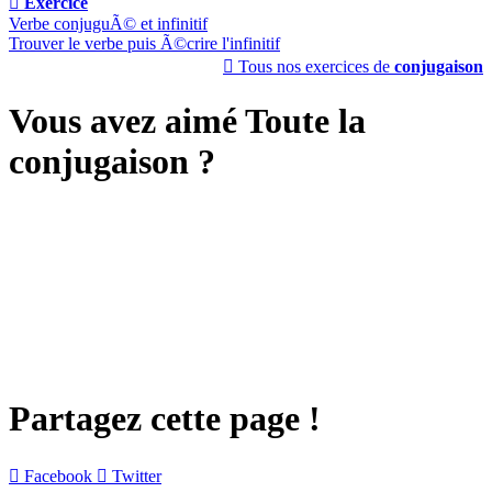

Exercice
Verbe conjuguÃ© et infinitif
Trouver le verbe puis Ã©crire l'infinitif

Tous nos exercices de
conjugaison
Vous avez aimé Toute la
conjugaison ?
Partagez cette page !

Facebook

Twitter