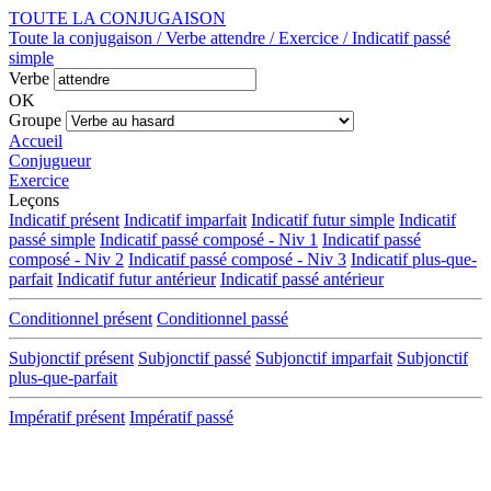
TOUTE LA CONJUGAISON
Toute la conjugaison / Verbe attendre / Exercice / Indicatif passé
simple
Verbe
OK
Groupe
Accueil
Conjugueur
Exercice
Leçons
Indicatif présent
Indicatif imparfait
Indicatif futur simple
Indicatif
passé simple
Indicatif passé composé - Niv 1
Indicatif passé
composé - Niv 2
Indicatif passé composé - Niv 3
Indicatif plus-que-
parfait
Indicatif futur antérieur
Indicatif passé antérieur
Conditionnel présent
Conditionnel passé
Subjonctif présent
Subjonctif passé
Subjonctif imparfait
Subjonctif
plus-que-parfait
Impératif présent
Impératif passé