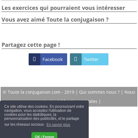
Les exercices qui pourraient vous intéresser
Vous avez aimé Toute la conjugaison ?
Partagez cette page !

Facebook

Twitter
© Toute la conjugaison.com - 2019 |
Qui sommes nous ?
|
Nous
contacter
|
Mentions Légales
|
Ce site utilise des cookies. En poursuivant votre
navigation, vous acceptez l'utilisation de
cookies pour les statistiques, la
personnalisation des publicités, et le partage
sur les réseaux sociaux.
En savoir plus
OK / Fermer