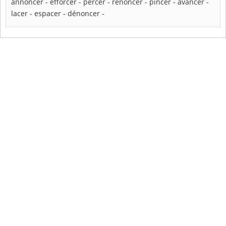
annoncer
-
efforcer
-
percer
-
renoncer
-
pincer
-
avancer
-
lacer
-
espacer
-
dénoncer
-