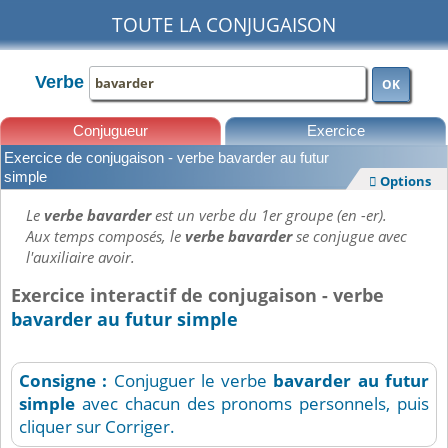
TOUTE LA CONJUGAISON
Verbe
OK
Conjugueur
Exercice
Exercice de conjugaison - verbe bavarder au futur
Leçons
simple
Options

Le
verbe bavarder
est un verbe du 1er groupe (en -er).
Aux temps composés, le
verbe bavarder
se conjugue avec
l'auxiliaire avoir.
Exercice interactif de conjugaison - verbe
bavarder au futur simple
Consigne :
Conjuguer le verbe
bavarder
au futur
simple
avec chacun des pronoms personnels, puis
cliquer sur Corriger.