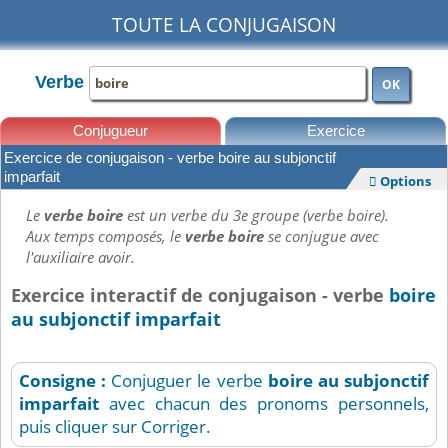
TOUTE LA CONJUGAISON
Verbe
OK
Conjugueur
Exercice
Exercice de conjugaison - verbe boire au subjonctif
Leçons
imparfait
Options

Le
verbe boire
est un verbe du 3e groupe (verbe boire).
Aux temps composés, le
verbe boire
se conjugue avec
l'auxiliaire avoir.
Exercice interactif de conjugaison - verbe
boire
au subjonctif imparfait
Consigne :
Conjuguer le verbe
boire
au subjonctif
imparfait
avec chacun des pronoms personnels,
puis cliquer sur Corriger.