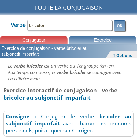
TOUTE LA CONJUGAISON
Verbe
OK
Conjugueur
Exercice
Exercice de conjugaison - verbe bricoler au
Leçons
subjonctif imparfait
Options

Le
verbe bricoler
est un verbe du 1er groupe (en -er).
Aux temps composés, le
verbe bricoler
se conjugue avec
l'auxiliaire avoir.
Exercice interactif de conjugaison - verbe
bricoler au subjonctif imparfait
Consigne :
Conjuguer le verbe
bricoler
au
subjonctif imparfait
avec chacun des pronoms
personnels, puis cliquer sur Corriger.