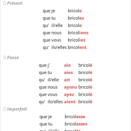
Présent
que
je
bricol
e
que
tu
bricol
es
qu'
il/elle
bricol
e
que
nous
bricol
ions
que
vous
bricol
iez
qu'
ils/elles
bricol
ent
Passé
que
j'
aie
bricol
é
que
tu
aies
bricol
é
qu'
il/elle
ait
bricol
é
que
nous
ayons
bricol
é
que
vous
ayez
bricol
é
qu'
ils/elles
aient
bricol
é
Imparfait
que
je
bricol
asse
que
tu
bricol
asses