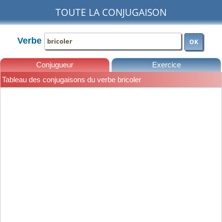
TOUTE LA CONJUGAISON
Verbe
OK
Conjugueur
Exercice
Tableau des conjugaisons du verbe bricoler
Leçons