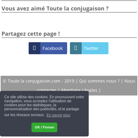
Vous avez aimé Toute la conjugaison ?
Partagez cette page !

Facebook

Twitter
© Toute la conjugaison.com - 2019 |
Qui sommes nous ?
|
Nous
contacter
|
Mentions Légales
|
Ce site utilise des cookies. En poursuivant votre
navigation, vous acceptez l'utilisation de
cookies pour les statistiques, la
personnalisation des publicités, et le partage
sur les réseaux sociaux.
En savoir plus
OK / Fermer