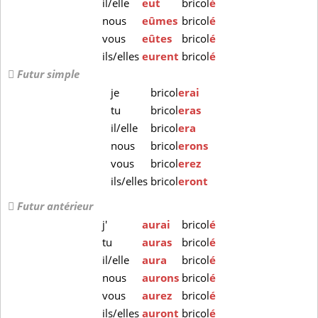
il/elle
eut
bricol
é
nous
eûmes
bricol
é
vous
eûtes
bricol
é
ils/elles
eurent
bricol
é
Futur simple
je
bricol
erai
tu
bricol
eras
il/elle
bricol
era
nous
bricol
erons
vous
bricol
erez
ils/elles
bricol
eront
Futur antérieur
j'
aurai
bricol
é
tu
auras
bricol
é
il/elle
aura
bricol
é
nous
aurons
bricol
é
vous
aurez
bricol
é
ils/elles
auront
bricol
é