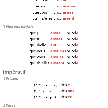
qu'
il/elle
bricol
ât
que
nous
bricol
assions
que
vous
bricol
assiez
qu'
ils/elles
bricol
assent
Plus que parfait
que
j'
eusse
bricol
é
que
tu
eusses
bricol
é
qu'
il/elle
eût
bricol
é
que
nous
eussions
bricol
é
que
vous
eussiez
bricol
é
qu'
ils/elles
eussent
bricol
é
Impératif
Présent
eme
bricol
e
(2
pers. sing.)
ere
bricol
ons
(1
pers. plu.)
eme
bricol
ez
(2
pers. plu.)
Passé