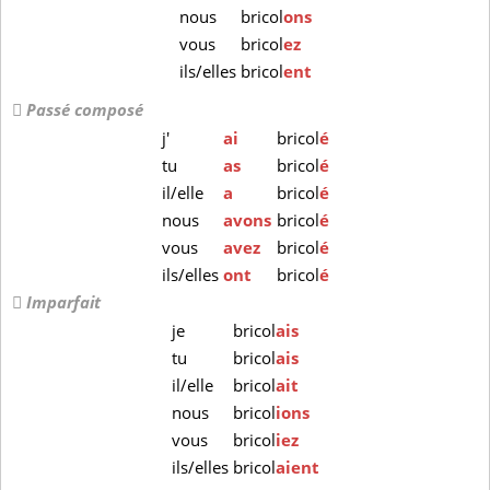
nous
bricol
ons
vous
bricol
ez
ils/elles
bricol
ent
Passé composé
j'
ai
bricol
é
tu
as
bricol
é
il/elle
a
bricol
é
nous
avons
bricol
é
vous
avez
bricol
é
ils/elles
ont
bricol
é
Imparfait
je
bricol
ais
tu
bricol
ais
il/elle
bricol
ait
nous
bricol
ions
vous
bricol
iez
ils/elles
bricol
aient