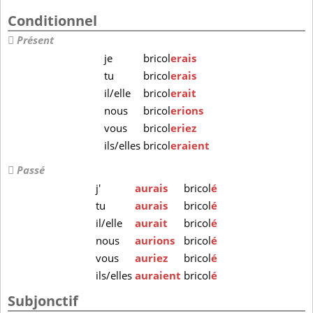
Conditionnel
Présent
je
bricol
erais
tu
bricol
erais
il/elle
bricol
erait
nous
bricol
erions
vous
bricol
eriez
ils/elles
bricol
eraient
Passé
j'
aurais
bricol
é
tu
aurais
bricol
é
il/elle
aurait
bricol
é
nous
aurions
bricol
é
vous
auriez
bricol
é
ils/elles
auraient
bricol
é
Subjonctif