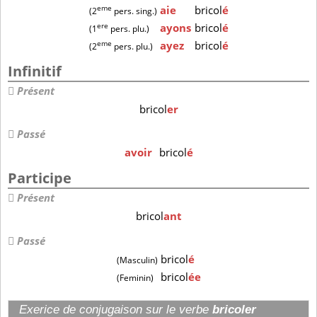
eme
aie
bricol
é
(2
pers. sing.)
ere
ayons
bricol
é
(1
pers. plu.)
eme
ayez
bricol
é
(2
pers. plu.)
Infinitif
Présent
bricol
er
Passé
avoir
bricol
é
Participe
Présent
bricol
ant
Passé
bricol
é
(Masculin)
bricol
ée
(Feminin)
Exerice de conjugaison sur le verbe
bricoler