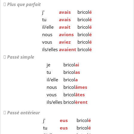
Plus que parfait
j'
avais
bricol
é
tu
avais
bricol
é
il/elle
avait
bricol
é
nous
avions
bricol
é
vous
aviez
bricol
é
ils/elles
avaient
bricol
é
Passé simple
je
bricol
ai
tu
bricol
as
il/elle
bricol
a
nous
bricol
âmes
vous
bricol
âtes
ils/elles
bricol
èrent
Passé antérieur
j'
eus
bricol
é
tu
eus
bricol
é