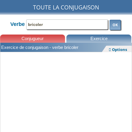
TOUTE LA CONJUGAISON
Verbe
OK
Conjugueur
Exercice
Exercice de conjugaison - verbe bricoler
Options

Leçons