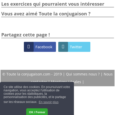
Les exercices qui pourraient vous intéresser
Vous avez aimé Toute la conjugaison ?
Partagez cette page !

Facebook

Twitter
© Toute la conjugaison.com - 2019 |
Qui sommes nous ?
|
Nous
contacter
|
Mentions Légales
|
Ce site utilise des cookies. En poursuivant votre
navigation, vous acceptez l'utilisation de
cookies pour les statistiques, la
personnalisation des publicités, et le partage
sur les réseaux sociaux.
En savoir plus
OK / Fermer