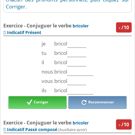
Corriger.
Exercice - Conjuguer le verbe
bricoler
-
/10
Indicatif Présent

je
bricol
tu
bricol
il
bricol
nous
bricol
vous
bricol
ils
bricol
Corriger
Recommencer
Exercice - Conjuguer le verbe
bricoler
-
/10
Indicatif Passé composé

(Auxiliaire avoir)