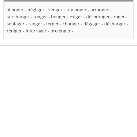
allonger
-
négliger
-
venger
-
replonger
-
arranger
-
surcharger
-
ronger
-
bouger
-
exiger
-
décourager
-
rager
-
soulager
-
ranger
-
forger
-
changer
-
dégager
-
décharger
-
rédiger
-
interroger
-
prolonger
-