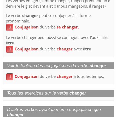
Les verbes en -ger (comme manger, ranger) prennent un
e
derrière le g et devant a et o (nous mangeons, il rangea).
Le verbe
changer
peut se conjuguer à la forme
pronominale.
Conjugaison
du verbe
se changer.

Le verbe changer peut aussi se conjuguer avec l'auxiliaire
être
.
Conjugaison
du verbe
changer
avec
être

Voir le tableau des conjugaisons du verbe
changer
Conjugaison
du verbe
changer
à tous les temps.

Tous les exercices sur le verbe
changer
D'autres verbes ayant la même conjugaison que
changer