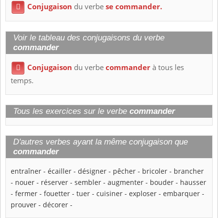
Conjugaison
du verbe
se commander.

Voir le tableau des conjugaisons du verbe
commander
Conjugaison
du verbe
commander
à tous les

temps.
Tous les exercices sur le verbe
commander
D'autres verbes ayant la même conjugaison que
commander
entraîner
-
écailler
-
désigner
-
pêcher
-
bricoler
-
brancher
-
nouer
-
réserver
-
sembler
-
augmenter
-
bouder
-
hausser
-
fermer
-
fouetter
-
tuer
-
cuisiner
-
exploser
-
embarquer
-
prouver
-
décorer
-