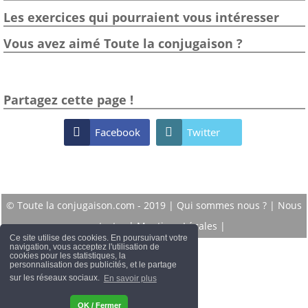
Les exercices qui pourraient vous intéresser
Vous avez aimé Toute la conjugaison ?
Partagez cette page !

Facebook

Twitter
© Toute la conjugaison.com - 2019 |
Qui sommes nous ?
|
Nous
contacter
|
Mentions Légales
|
Ce site utilise des cookies. En poursuivant votre
navigation, vous acceptez l'utilisation de
cookies pour les statistiques, la
personnalisation des publicités, et le partage
sur les réseaux sociaux.
En savoir plus
OK / Fermer