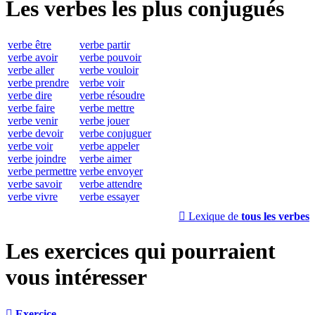
Les verbes les plus conjugués
verbe être
verbe partir
verbe avoir
verbe pouvoir
verbe aller
verbe vouloir
verbe prendre
verbe voir
verbe dire
verbe résoudre
verbe faire
verbe mettre
verbe venir
verbe jouer
verbe devoir
verbe conjuguer
verbe voir
verbe appeler
verbe joindre
verbe aimer
verbe permettre
verbe envoyer
verbe savoir
verbe attendre
verbe vivre
verbe essayer

Lexique de
tous les verbes
Les exercices qui pourraient
vous intéresser

Exercice