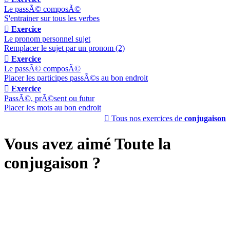
Le passÃ© composÃ©
S'entrainer sur tous les verbes

Exercice
Le pronom personnel sujet
Remplacer le sujet par un pronom (2)

Exercice
Le passÃ© composÃ©
Placer les participes passÃ©s au bon endroit

Exercice
PassÃ©, prÃ©sent ou futur
Placer les mots au bon endroit

Tous nos exercices de
conjugaison
Vous avez aimé Toute la
conjugaison ?