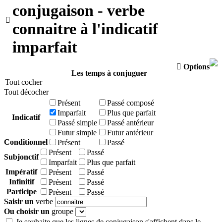
conjugaison - verbe

connaitre à l'indicatif
imparfait

Options
Les temps à conjuguer
Tout cocher
Tout décocher
Présent
Passé composé
Imparfait
Plus que parfait
Indicatif
Passé simple
Passé antérieur
Futur simple
Futur antérieur
Conditionnel
Présent
Passé
Présent
Passé
Subjonctif
Imparfait
Plus que parfait
Impératif
Présent
Passé
Infinitif
Présent
Passé
Participe
Présent
Passé
Saisir un
verbe
Ou choisir un
groupe
Je souhaite que les lignes de conjugaison s'affichent dans le