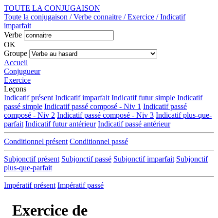
TOUTE LA CONJUGAISON
Toute la conjugaison / Verbe connaitre / Exercice / Indicatif
imparfait
Verbe
OK
Groupe
Accueil
Conjugueur
Exercice
Leçons
Indicatif présent
Indicatif imparfait
Indicatif futur simple
Indicatif
passé simple
Indicatif passé composé - Niv 1
Indicatif passé
composé - Niv 2
Indicatif passé composé - Niv 3
Indicatif plus-que-
parfait
Indicatif futur antérieur
Indicatif passé antérieur
Conditionnel présent
Conditionnel passé
Subjonctif présent
Subjonctif passé
Subjonctif imparfait
Subjonctif
plus-que-parfait
Impératif présent
Impératif passé
Exercice de