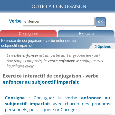
TOUTE LA CONJUGAISON
Verbe
OK
Conjugueur
Exercice
Exercice de conjugaison - verbe enfoncer au
Leçons
subjonctif imparfait
Options

Le
verbe enfoncer
est un verbe du 1er groupe (en -cer).
Aux temps composés, le
verbe enfoncer
se conjugue avec
l'auxiliaire avoir.
Exercice interactif de conjugaison - verbe
enfoncer au subjonctif imparfait
Consigne :
Conjuguer le verbe
enfoncer
au
subjonctif imparfait
avec chacun des pronoms
personnels, puis cliquer sur Corriger.