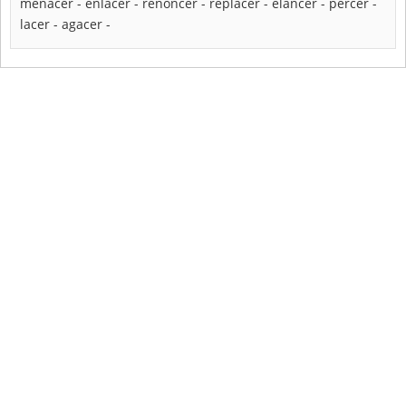
menacer
-
enlacer
-
renoncer
-
replacer
-
élancer
-
percer
-
lacer
-
agacer
-