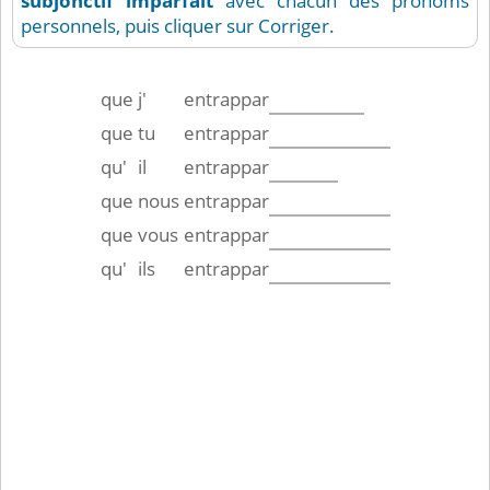
subjonctif imparfait
avec chacun des pronoms
personnels, puis cliquer sur Corriger.
que
j'
entrappar
que
tu
entrappar
qu'
il
entrappar
que
nous
entrappar
que
vous
entrappar
qu'
ils
entrappar