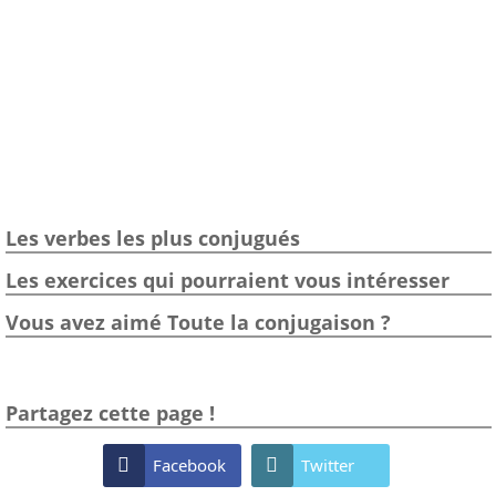
Les verbes les plus conjugués
Les exercices qui pourraient vous intéresser
Vous avez aimé Toute la conjugaison ?
Partagez cette page !

Facebook

Twitter