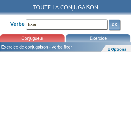
TOUTE LA CONJUGAISON
Verbe
OK
Conjugueur
Exercice
Exercice de conjugaison - verbe fixer
Options

Leçons