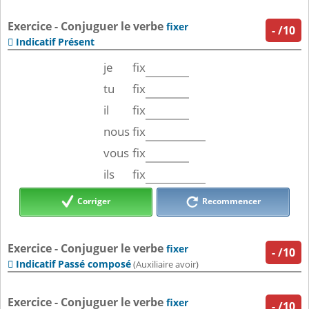
Exercice - Conjuguer le verbe
fixer
-
/10
Indicatif Présent

je
fix
tu
fix
il
fix
nous
fix
vous
fix
ils
fix
Corriger
Recommencer
Exercice - Conjuguer le verbe
fixer
-
/10
Indicatif Passé composé

(Auxiliaire avoir)
Exercice - Conjuguer le verbe
fixer
-
/10