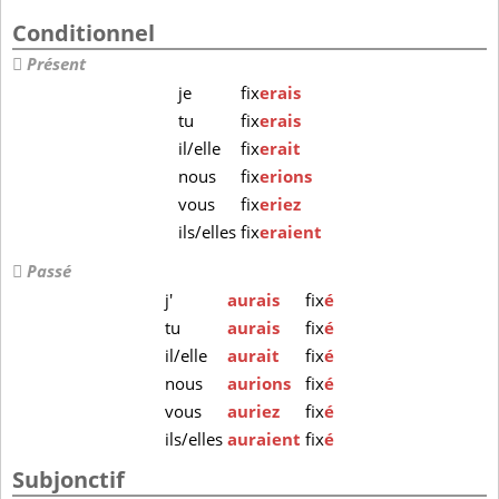
Conditionnel
Présent
je
fix
erais
tu
fix
erais
il/elle
fix
erait
nous
fix
erions
vous
fix
eriez
ils/elles
fix
eraient
Passé
j'
aurais
fix
é
tu
aurais
fix
é
il/elle
aurait
fix
é
nous
aurions
fix
é
vous
auriez
fix
é
ils/elles
auraient
fix
é
Subjonctif