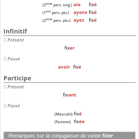
eme
aie
fix
é
(2
pers. sing.)
ere
ayons
fix
é
(1
pers. plu.)
eme
ayez
fix
é
(2
pers. plu.)
Infinitif
Présent
fix
er
Passé
avoir
fix
é
Participe
Présent
fix
ant
Passé
fix
é
(Masculin)
fix
ée
(Feminin)
Remarques sur la conjugaison du verbe
fixer