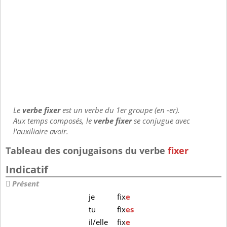
Le
verbe fixer
est un verbe du 1er groupe (en -er).
Aux temps composés, le
verbe fixer
se conjugue avec
l'auxiliaire avoir.
Tableau des conjugaisons du verbe
fixer
Indicatif
Présent
je
fix
e
tu
fix
es
il/elle
fix
e