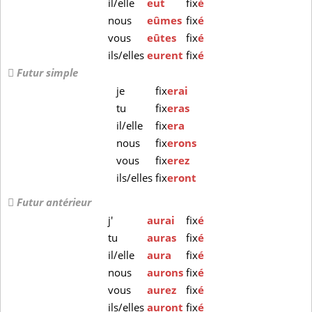
il/elle
eut
fix
é
nous
eûmes
fix
é
vous
eûtes
fix
é
ils/elles
eurent
fix
é
Futur simple
je
fix
erai
tu
fix
eras
il/elle
fix
era
nous
fix
erons
vous
fix
erez
ils/elles
fix
eront
Futur antérieur
j'
aurai
fix
é
tu
auras
fix
é
il/elle
aura
fix
é
nous
aurons
fix
é
vous
aurez
fix
é
ils/elles
auront
fix
é