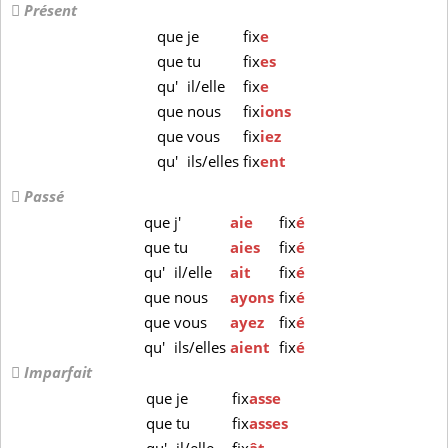
Présent
que
je
fix
e
que
tu
fix
es
qu'
il/elle
fix
e
que
nous
fix
ions
que
vous
fix
iez
qu'
ils/elles
fix
ent
Passé
que
j'
aie
fix
é
que
tu
aies
fix
é
qu'
il/elle
ait
fix
é
que
nous
ayons
fix
é
que
vous
ayez
fix
é
qu'
ils/elles
aient
fix
é
Imparfait
que
je
fix
asse
que
tu
fix
asses