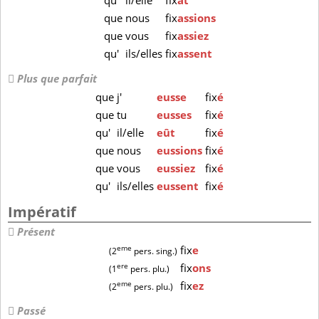
qu'
il/elle
fix
ât
que
nous
fix
assions
que
vous
fix
assiez
qu'
ils/elles
fix
assent
Plus que parfait
que
j'
eusse
fix
é
que
tu
eusses
fix
é
qu'
il/elle
eût
fix
é
que
nous
eussions
fix
é
que
vous
eussiez
fix
é
qu'
ils/elles
eussent
fix
é
Impératif
Présent
eme
fix
e
(2
pers. sing.)
ere
fix
ons
(1
pers. plu.)
eme
fix
ez
(2
pers. plu.)
Passé