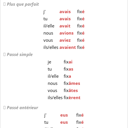
Plus que parfait
j'
avais
fix
é
tu
avais
fix
é
il/elle
avait
fix
é
nous
avions
fix
é
vous
aviez
fix
é
ils/elles
avaient
fix
é
Passé simple
je
fix
ai
tu
fix
as
il/elle
fix
a
nous
fix
âmes
vous
fix
âtes
ils/elles
fix
èrent
Passé antérieur
j'
eus
fix
é
tu
eus
fix
é