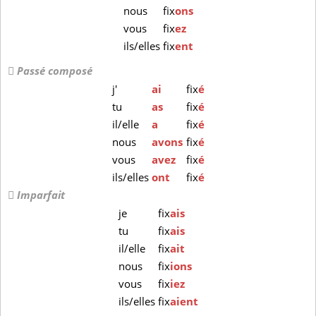
nous
fix
ons
vous
fix
ez
ils/elles
fix
ent
Passé composé
j'
ai
fix
é
tu
as
fix
é
il/elle
a
fix
é
nous
avons
fix
é
vous
avez
fix
é
ils/elles
ont
fix
é
Imparfait
je
fix
ais
tu
fix
ais
il/elle
fix
ait
nous
fix
ions
vous
fix
iez
ils/elles
fix
aient