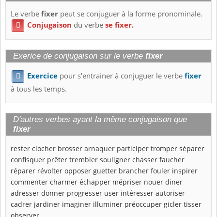
Le verbe
fixer
peut se conjuguer à la forme pronominale.
Conjugaison
du verbe
se fixer.

Exerice de conjugaison sur le verbe
fixer
Exercice
pour s'entrainer à conjuguer le verbe
fixer

à tous les temps.
D'autres verbes ayant la même conjugaison que
fixer
rester
clocher
brosser
arnaquer
participer
tromper
séparer
confisquer
prêter
trembler
souligner
chasser
faucher
réparer
révolter
opposer
guetter
brancher
fouler
inspirer
commenter
charmer
échapper
mépriser
nouer
diner
adresser
donner
progresser
user
intéresser
autoriser
cadrer
jardiner
imaginer
illuminer
préoccuper
gicler
tisser
observer