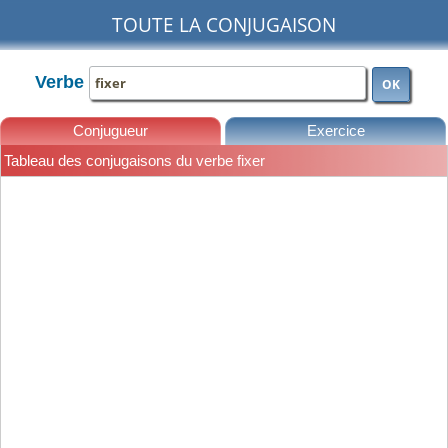
TOUTE LA CONJUGAISON
Verbe
OK
Conjugueur
Exercice
Tableau des conjugaisons du verbe fixer
Leçons