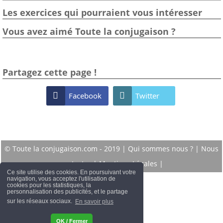
Les exercices qui pourraient vous intéresser
Vous avez aimé Toute la conjugaison ?
Partagez cette page !

Facebook

Twitter
© Toute la conjugaison.com - 2019 |
Qui sommes nous ?
|
Nous
contacter
|
Mentions Légales
|
Ce site utilise des cookies. En poursuivant votre
navigation, vous acceptez l'utilisation de
cookies pour les statistiques, la
personnalisation des publicités, et le partage
sur les réseaux sociaux.
En savoir plus
OK / Fermer