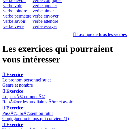
verbe devoir
verbe conjuguer
verbe voir
verbe appeler
verbe joindre
verbe aimer
verbe permettre
verbe envoyer
verbe savoir
verbe attendre
verbe vivre
verbe essayer

Lexique de
tous les verbes
Les exercices qui pourraient
vous intéresser

Exercice
Le pronom personnel sujet
Genre et nombre

Exercice
Le passÃ© composÃ©
RepÃ©rer les auxiliaires Ãªtre et avoir

Exercice
PassÃ©, prÃ©sent ou futur
Conjuguer au temps qui convient (1)

Exercice