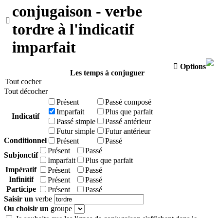
conjugaison - verbe

tordre à l'indicatif
imparfait

Options
Les temps à conjuguer
Tout cocher
Tout décocher
Présent
Passé composé
Imparfait
Plus que parfait
Indicatif
Passé simple
Passé antérieur
Futur simple
Futur antérieur
Conditionnel
Présent
Passé
Présent
Passé
Subjonctif
Imparfait
Plus que parfait
Impératif
Présent
Passé
Infinitif
Présent
Passé
Participe
Présent
Passé
Saisir un
verbe
Ou choisir un
groupe