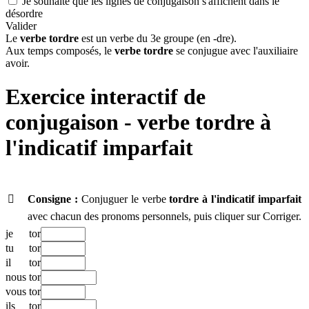
Je souhaite que les lignes de conjugaison s'affichent dans le
désordre
Valider
Le
verbe tordre
est un verbe du 3e groupe (en -dre).
Aux temps composés, le
verbe tordre
se conjugue avec l'auxiliaire
avoir.
Exercice interactif de
conjugaison - verbe
tordre à
l'indicatif imparfait

Consigne :
Conjuguer le verbe
tordre
à l'indicatif imparfait
avec chacun des pronoms personnels, puis cliquer sur Corriger.
je
tor
tu
tor
il
tor
nous
tor
vous
tor
ils
tor