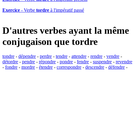
Exercice
- Verbe
tordre
à l'impératif passé
D'autres verbes ayant la même
conjugaison que
tordre
tondre
-
dépendre
-
perdre
-
tendre
-
attendre
-
rendre
-
vendre
-
détordre
-
pendre
-
répondre
-
pondre
-
fendre
-
suspendre
-
revendre
-
fondre
-
mordre
-
étendre
-
correspondre
-
descendre
-
défendre
-