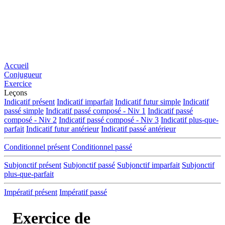
Accueil
Conjugueur
Exercice
Leçons
Indicatif présent
Indicatif imparfait
Indicatif futur simple
Indicatif
passé simple
Indicatif passé composé - Niv 1
Indicatif passé
composé - Niv 2
Indicatif passé composé - Niv 3
Indicatif plus-que-
parfait
Indicatif futur antérieur
Indicatif passé antérieur
Conditionnel présent
Conditionnel passé
Subjonctif présent
Subjonctif passé
Subjonctif imparfait
Subjonctif
plus-que-parfait
Impératif présent
Impératif passé
Exercice de