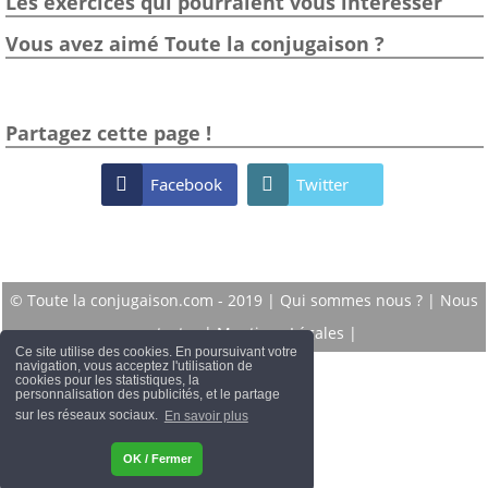
Les exercices qui pourraient vous intéresser
Vous avez aimé Toute la conjugaison ?
Partagez cette page !

Facebook

Twitter
© Toute la conjugaison.com - 2019 |
Qui sommes nous ?
|
Nous
contacter
|
Mentions Légales
|
Ce site utilise des cookies. En poursuivant votre
navigation, vous acceptez l'utilisation de
cookies pour les statistiques, la
personnalisation des publicités, et le partage
sur les réseaux sociaux.
En savoir plus
OK / Fermer