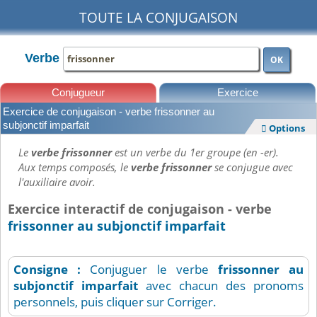
TOUTE LA CONJUGAISON
Verbe
OK
Conjugueur
Exercice
Exercice de conjugaison - verbe frissonner au
Leçons
subjonctif imparfait
Options

Le
verbe frissonner
est un verbe du 1er groupe (en -er).
Aux temps composés, le
verbe frissonner
se conjugue avec
l'auxiliaire avoir.
Exercice interactif de conjugaison - verbe
frissonner au subjonctif imparfait
Consigne :
Conjuguer le verbe
frissonner
au
subjonctif imparfait
avec chacun des pronoms
personnels, puis cliquer sur Corriger.