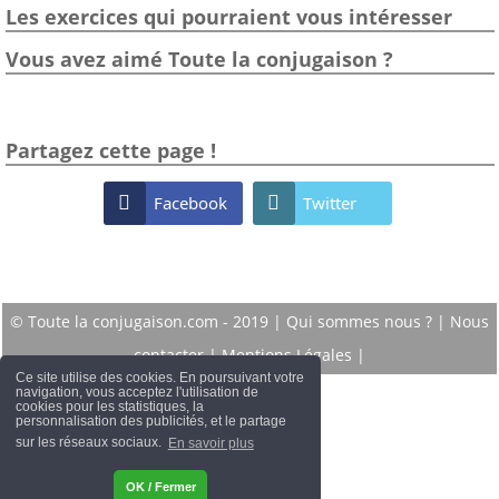
Les exercices qui pourraient vous intéresser
Vous avez aimé Toute la conjugaison ?
Partagez cette page !

Facebook

Twitter
© Toute la conjugaison.com - 2019 |
Qui sommes nous ?
|
Nous
contacter
|
Mentions Légales
|
Ce site utilise des cookies. En poursuivant votre
navigation, vous acceptez l'utilisation de
cookies pour les statistiques, la
personnalisation des publicités, et le partage
sur les réseaux sociaux.
En savoir plus
OK / Fermer