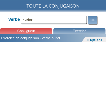
TOUTE LA CONJUGAISON
Verbe
OK
Conjugueur
Exercice
Exercice de conjugaison - verbe hurler
Options

Leçons