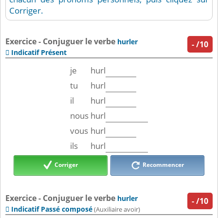
Corriger.
Exercice - Conjuguer le verbe
hurler
-
/10
Indicatif Présent

je
hurl
tu
hurl
il
hurl
nous
hurl
vous
hurl
ils
hurl
Corriger
Recommencer
Exercice - Conjuguer le verbe
hurler
-
/10
Indicatif Passé composé

(Auxiliaire avoir)